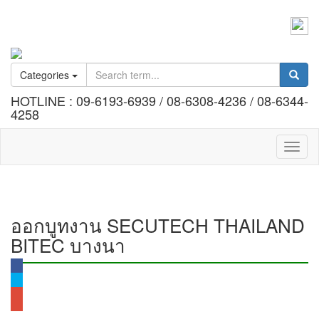
Call :
Office 02 184 2404-7
Information @bennex
Categories
HOTLINE : 09-6193-6939 / 08-6308-4236 / 08-6344-
4258
Toggl
naviga
ออกบูทงาน SECUTECH THAILAND
BITEC บางนา