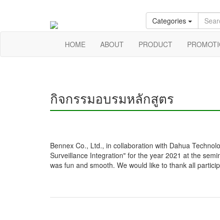
Call :
Office 02 184 2404-7
Information @b
Categories
HOME
ABOUT
PRODUCT
PROMOTI
กิจกรรมอบรมหลักสูตร
Bennex Co., Ltd., in collaboration with Dahua Technolo
Surveillance Integration" for the year 2021 at the sem
was fun and smooth. We would like to thank all participant