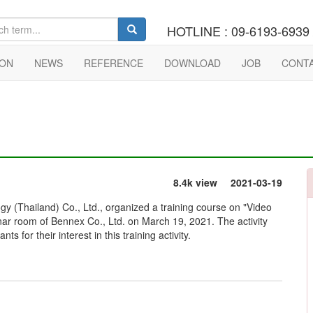
ennex
HOTLINE : 09-6193-6939 
ON
NEWS
REFERENCE
DOWNLOAD
JOB
CONT
8.4k view
2021-03-19
gy (Thailand) Co., Ltd., organized a training course on "Video
inar room of Bennex Co., Ltd. on March 19, 2021. The activity
s for their interest in this training activity.