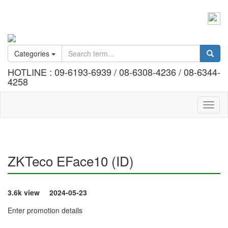
Call :
Office 02 184 2404-7
Information @bennex
Categories
HOTLINE : 09-6193-6939 / 08-6308-4236 / 08-6344-
4258
Toggl
naviga
ZKTeco EFace10 (ID)
3.6k view
2024-05-23
Enter promotion details