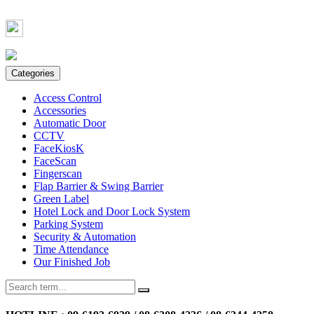
Call :
Office 02 184 2404-7
Information @bennex
Categories
Access Control
Accessories
Automatic Door
CCTV
FaceKiosK
FaceScan
Fingerscan
Flap Barrier & Swing Barrier
Green Label
Hotel Lock and Door Lock System
Parking System
Security & Automation
Time Attendance
Our Finished Job