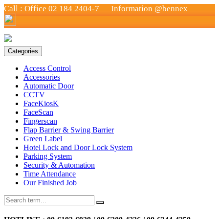
Call :
Office 02 184 2404-7
Information @bennex
Categories
Access Control
Accessories
Automatic Door
CCTV
FaceKiosK
FaceScan
Fingerscan
Flap Barrier & Swing Barrier
Green Label
Hotel Lock and Door Lock System
Parking System
Security & Automation
Time Attendance
Our Finished Job