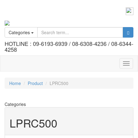
Call :
Office 02 184 2404-7
Information @bennex
Categories
HOTLINE : 09-6193-6939 / 08-6308-4236 / 08-6344-
4258
Toggl
naviga
Home
Product
LPRC500
Categories
LPRC500