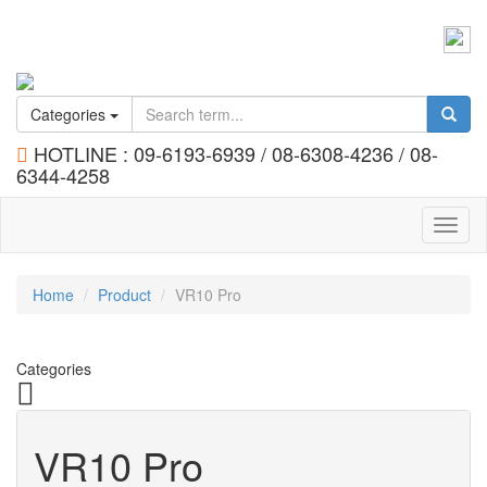
Call :
Office 02 184 2404-7
Information @bennex
Categories
HOTLINE : 09-6193-6939 / 08-6308-4236 / 08-
6344-4258
Toggl
naviga
Home
Product
VR10 Pro
Categories
VR10 Pro