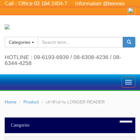
Call :
Office 02 184 2404-7
Information @bennex
Categories
HOTLINE : 09-6193-6939 / 08-6308-4236 / 08-
6344-4258
Toggl
navig
Home
Product
เสาหัวอ่าน LONGER READER
Categories