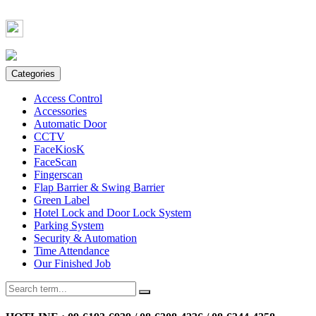
Call :
Office 02 184 2404-7
Information @bennex
Categories
Access Control
Accessories
Automatic Door
CCTV
FaceKiosK
FaceScan
Fingerscan
Flap Barrier & Swing Barrier
Green Label
Hotel Lock and Door Lock System
Parking System
Security & Automation
Time Attendance
Our Finished Job