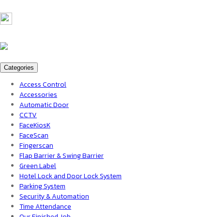
Call :
Office 02 184 2404-7
Information @bennex
Categories
Access Control
Accessories
Automatic Door
CCTV
FaceKiosK
FaceScan
Fingerscan
Flap Barrier & Swing Barrier
Green Label
Hotel Lock and Door Lock System
Parking System
Security & Automation
Time Attendance
Our Finished Job