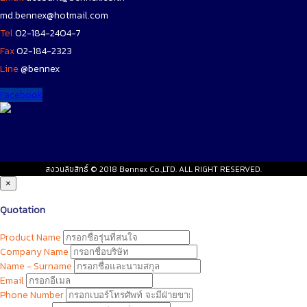
md.bennex@hotmail.com
Tel
02-184-2404-7
Fax
02-184-2323
Line
@bennex
Facebook
สงวนลิขสิทธิ์ © 2018 Bennex Co.,LTD. ALL RIGHT RESERVED.
×
Quotation
Product Name
Company Name
Name - Surname
Email
Phone Number